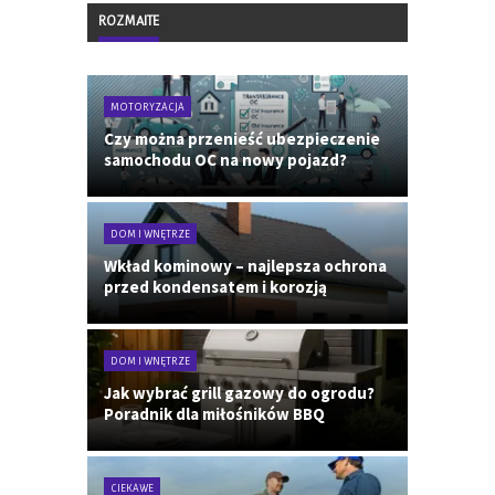
ROZMAITE
MOTORYZACJA
Czy można przenieść ubezpieczenie
samochodu OC na nowy pojazd?
DOM I WNĘTRZE
Wkład kominowy – najlepsza ochrona
przed kondensatem i korozją
DOM I WNĘTRZE
Jak wybrać grill gazowy do ogrodu?
Poradnik dla miłośników BBQ
CIEKAWE