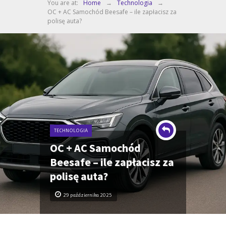
You are at:
Home
→
Technologia
→
OC + AC Samochód Beesafe – ile zapłacisz za
polisę auta?
TECHNOLOGIA
OC + AC Samochód
Beesafe – ile zapłacisz za
polisę auta?
29 października 2025