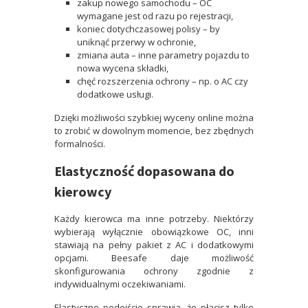
zakup nowego samochodu – OC
wymagane jest od razu po rejestracji,
koniec dotychczasowej polisy – by
uniknąć przerwy w ochronie,
zmiana auta – inne parametry pojazdu to
nowa wycena składki,
chęć rozszerzenia ochrony – np. o AC czy
dodatkowe usługi.
Dzięki możliwości szybkiej wyceny online można
to zrobić w dowolnym momencie, bez zbędnych
formalności.
Elastyczność dopasowana do
kierowcy
Każdy kierowca ma inne potrzeby. Niektórzy
wybierają wyłącznie obowiązkowe OC, inni
stawiają na pełny pakiet z AC i dodatkowymi
opcjami. Beesafe daje możliwość
skonfigurowania ochrony zgodnie z
indywidualnymi oczekiwaniami.
Elastyczne podejście sprawia, że płacisz tylko