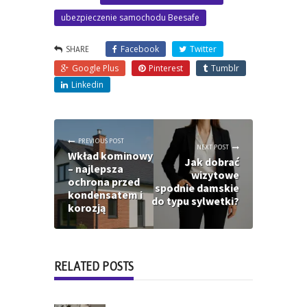
ubezpieczenie samochodu Beesafe
SHARE
PREVIOUS POST
NEXT POST
Wkład kominowy
Jak dobrać
– najlepsza
wizytowe
ochrona przed
spodnie damskie
kondensatem i
do typu sylwetki?
korozją
RELATED POSTS