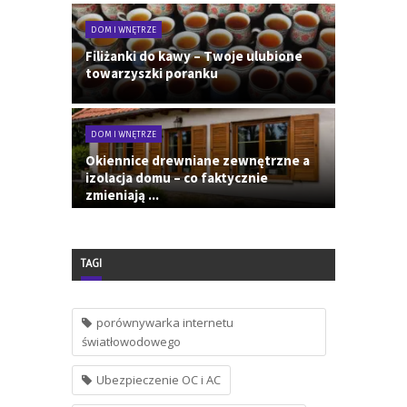
DOM I WNĘTRZE
Filiżanki do kawy – Twoje ulubione
towarzyszki poranku
DOM I WNĘTRZE
Okiennice drewniane zewnętrzne a
izolacja domu – co faktycznie
zmieniają ...
TAGI
porównywarka internetu
światłowodowego
Ubezpieczenie OC i AC