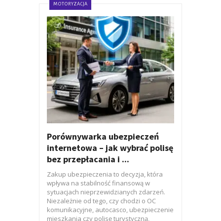
MOTORYZACJA
Porównywarka ubezpieczeń
internetowa – jak wybrać polisę
bez przepłacania i ...
Zakup ubezpieczenia to decyzja, która
wpływa na stabilność finansową w
sytuacjach nieprzewidzianych zdarzeń.
Niezależnie od tego, czy chodzi o OC
komunikacyjne, autocasco, ubezpieczenie
mieszkania czy polisę turystyczną,