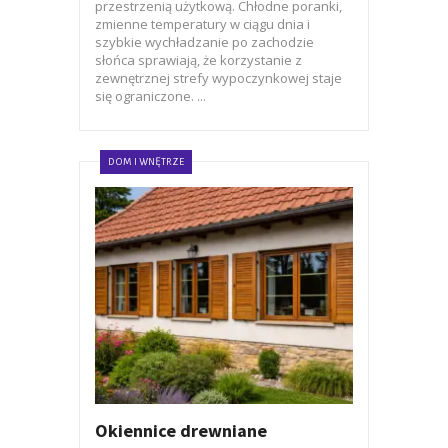
przestrzenią użytkową. Chłodne poranki,
zmienne temperatury w ciągu dnia i
szybkie wychładzanie po zachodzie
słońca sprawiają, że korzystanie z
zewnętrznej strefy wypoczynkowej staje
się ograniczone. ...
DOM I WNĘTRZE
Okiennice drewniane