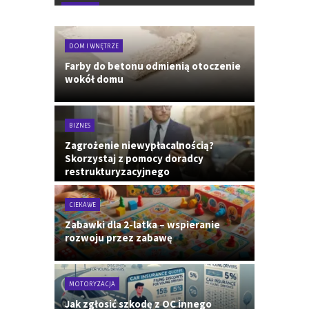
DOM I WNĘTRZE
Farby do betonu odmienią otoczenie
wokół domu
BIZNES
Zagrożenie niewypłacalnością?
Skorzystaj z pomocy doradcy
restrukturyzacyjnego
CIEKAWE
Zabawki dla 2-latka – wspieranie
rozwoju przez zabawę
MOTORYZACJA
Jak zgłosić szkodę z OC innego