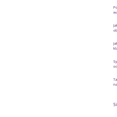
Po
wa
Ja
ob
Ja
kl
Sy
od
Ta
na
S