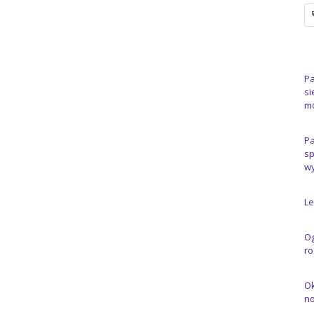
Pa
si
m
Pa
sp
wy
Le
Og
ro
Ok
n