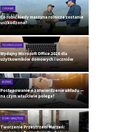
CIEKAWE
Co robić kiedy maszyna rolnicza zostanie
uszkodzona?
TECHNOLOGIA
Wydajny Microsoft Office 2016 dla
użytkowników domowych i uczniów
BIZNES
Postępowanie o zatwierdzenie układu —
na czym właściwie polega?
DOM I WNĘTRZE
Tworzenie Przestrzeni Marzeń: