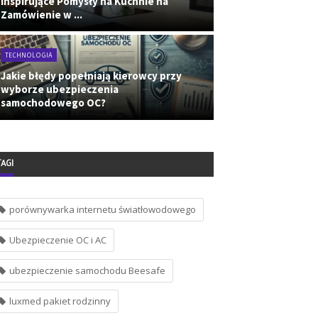
Inspirujące Pomysły na Kuchnie na
Zamówienie w ...
TECHNOLOGIA
Jakie błędy popełniają kierowcy przy
wyborze ubezpieczenia
samochodowego OC?
TAGI
porównywarka internetu światłowodowego
Ubezpieczenie OC i AC
ubezpieczenie samochodu Beesafe
luxmed pakiet rodzinny